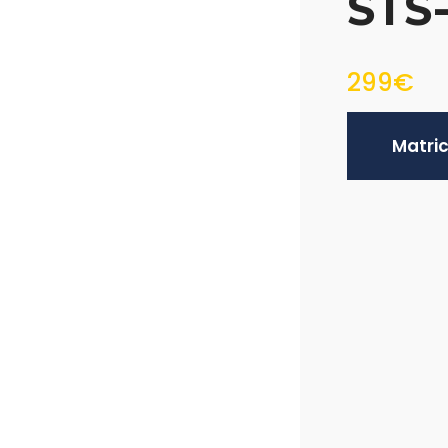
STS
299€
Matri