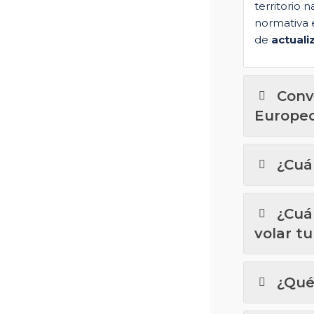
territorio n
normativa 
de
actuali
Conv
Europeo
¿Cuá
¿Cuá
volar t
¿Qué