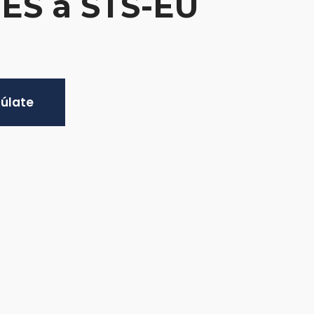
-ES a STS-EU
cúlate