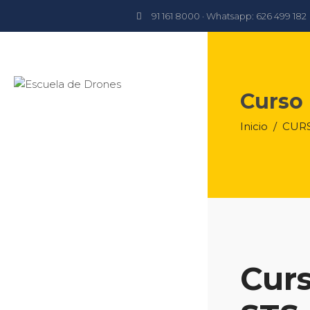
91 161 8000 · Whatsapp: 626 499 182
Curso
Inicio
/
CURS
Cur