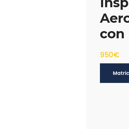
Insp
Aer
con
950€
Matri